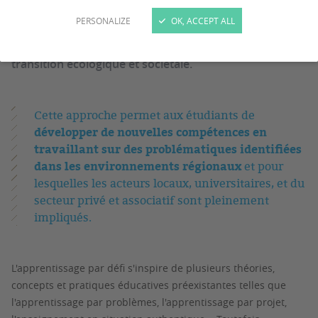
groupes interdisciplinaires pour proposer des
PERSONALIZE
OK, ACCEPT ALL
solutions innovantes en réponse à des défis
complexes liés aux enjeux du 21ème siècle tels que la
transition écologique et sociétale.
Cette approche permet aux étudiants de
développer de nouvelles compétences en
travaillant sur des problématiques identifiées
dans les environnements régionaux
et pour
lesquelles les acteurs locaux, universitaires, et du
secteur privé et associatif sont pleinement
impliqués.
L'apprentissage par défi s'inspire de plusieurs théories,
concepts et pratiques éducatives préexistantes telles que
l'apprentissage par problèmes, l'apprentissage par projet,