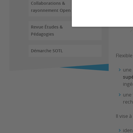
Collaborations &
rayonnement Open Lab
Revue Études &
Pédagogies
Démarche SOTL
Flexibl
une
supé
ingé
une
rech
Il vise
iden