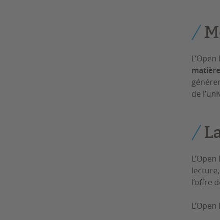
M
L’Open 
matièr
générer
de l’un
L
L’Open 
lecture
l’offre 
L’Open 