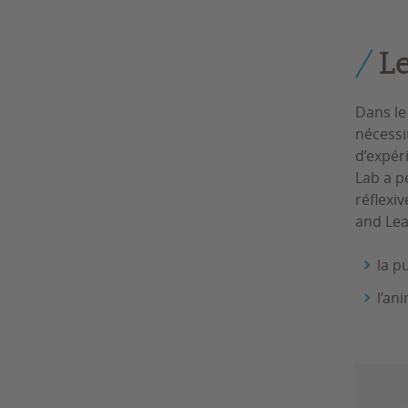
L
Dans le
nécessi
d’expér
Lab a p
réflexi
and Lear
la p
l’an