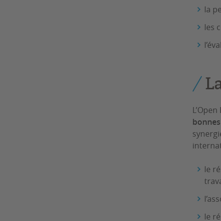
la p
les 
l’év
L
L’Open L
bonnes 
synergi
interna
le r
trav
l’as
le r