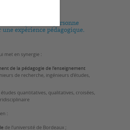
au sein duquel toute personne
ser une expérience pédagogique.
ui met en synergie :
ment de la pédagogie de l’enseignement
nieurs de recherche, ingénieurs d’études,
études quantitatives, qualitatives, croisées,
idisciplinaire
en :
lle
de l’université de Bordeaux ;