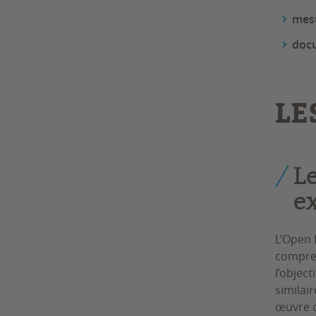
mesu
docu
LE
Le
e
L’Open 
compren
l’objec
similair
œuvre d