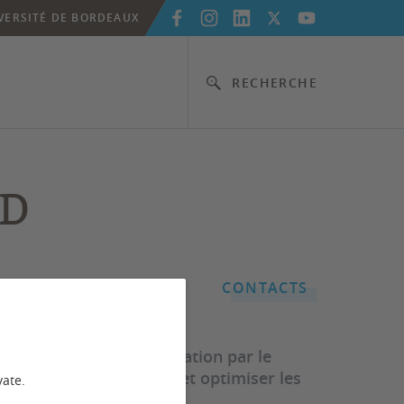
VERSITÉ DE BORDEAUX
RECHERCHE
LD
CONTACTS
mation de l’offre de formation par le
, mesurer, comprendre et optimiser les
vate.
ersité de Bordeaux.