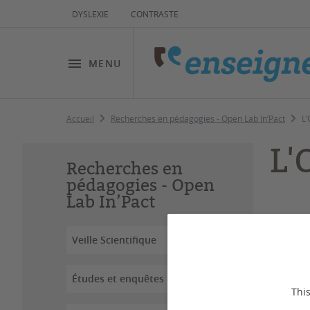
DYSLEXIE
CONTRASTE
MENU
Accueil
Recherches en pédagogies - Open Lab In’Pact
L'
L'
Recherches en
pédagogies - Open
Lab In’Pact
Dernière
Veille Scientifique
L’Open 
Études et enquêtes
prisme
This
proces