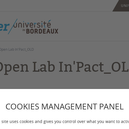
UNI
Open Lab In'Pact_OLD
Open Lab In'Pact_O
 mise à jour :
le 03/06/2026
COOKIES MANAGEMENT PANEL
Lab In’Pact vise à outiller le pilotage de la transfor
 de la recherche. Il offre un cadre pour documenter
 site uses cookies and gives you control over what you want to acti
sus de transformations engagés à l’echelle de l’univ