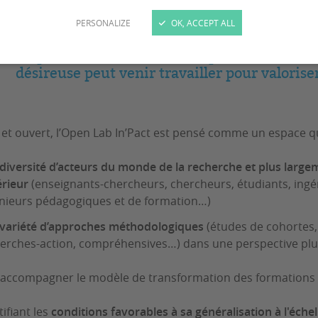
PERSONALIZE
OK, ACCEPT ALL
L'Open Lab In'Pact est un dispositif ouvert 
désireuse peut venir travailler pour valori
e et ouvert, l’Open Lab In’Pact est pensé comme un espace q
diversité d’acteurs du monde de la recherche et plus large
rieur
(enseignants-chercheurs, chercheurs, étudiants, ingé
nieurs pédagogiques et de formation…)
variété d’approches méthodologiques
(études de cohortes, 
erches-action, compréhensives…) dans une perspective plur
 à accompagner le modèle de transformation des formations 
tifiant les
conditions favorables à sa généralisation à l'éche