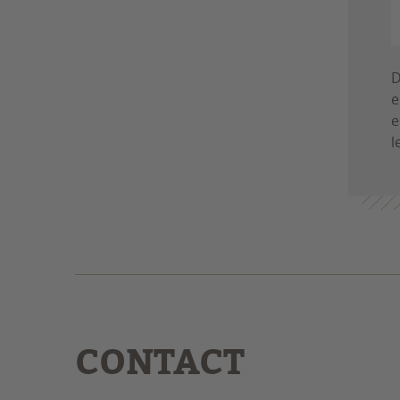
D
e
e
l
CONTACT