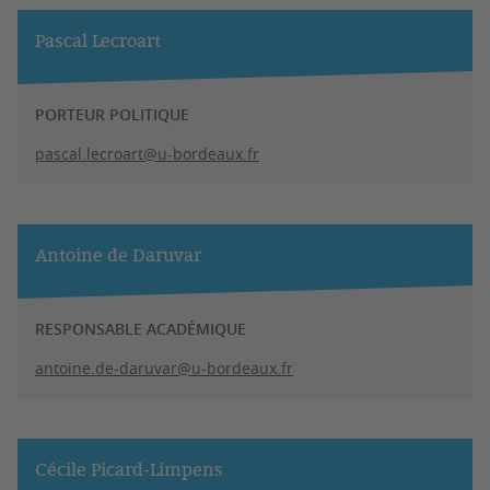
Pascal Lecroart
PORTEUR POLITIQUE
pascal.lecroart@u-bordeaux.fr
Antoine de Daruvar
RESPONSABLE ACADÉMIQUE
antoine.de-daruvar@u-bordeaux.fr
Cécile Picard-Limpens