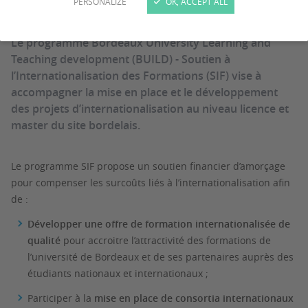
PERSONALIZE
OK, ACCEPT ALL
Le programme Bordeaux University Learning and
Teaching development (BUILD) - Soutien à
l’Internationalisation des Formations (SIF) vise à
accompagner la mise en place et le développement
des projets d’internationalisation au niveau licence et
master du site bordelais.
Le programme SIF propose un soutien financier d’amorçage
pour compenser les surcoûts liés à l’internationalisation afin
de :
Développer une offre de formation internationalisée de
qualité
pour accroitre l’attractivité des formations de
l’université de Bordeaux et de ses partenaires auprès des
étudiants nationaux et internationaux ;
Participer à la
mise en place de consortia internationaux