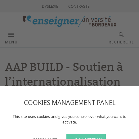
DYSLEXIE
CONTRASTE
MENU
RECHERCHE
AAP BUILD - Soutien à
l’internationalisation
des formations (SIF)
COOKIES MANAGEMENT PANEL
This site uses cookies and gives you control over what you want to
Dernière mise à jour :
le 09/04/2026
activate.
CONTACTS