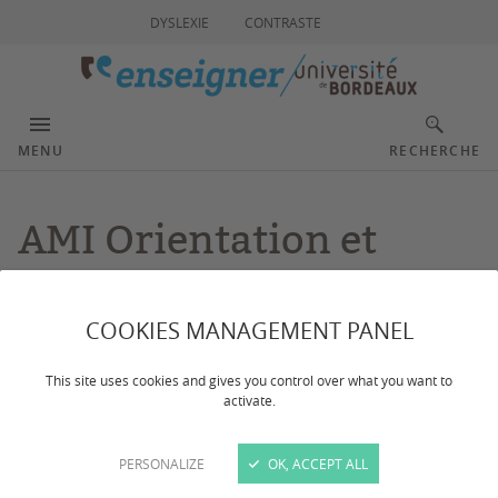
DYSLEXIE
CONTRASTE
MENU
RECHERCHE
AMI Orientation et
consolidation du projet
COOKIES MANAGEMENT PANEL
d'études
This site uses cookies and gives you control over what you want to
activate.
Dernière mise à jour :
le 02/03/2026
PERSONALIZE
OK, ACCEPT ALL
CONTACTS