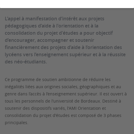
L’appel à manifestation d’intérêt aux projets
pédagogiques d’aide à l'orientation et à la
consolidation du projet d'études a pour objectif
d’encourager, accompagner et soutenir
financièrement des projets d’aide à l’orientation des
lycéens vers l’enseignement supérieur et à la réussite
des néo-étudiants.
Ce programme de soutien ambitionne de réduire les
inégalités liées aux origines sociales, géographiques et au
genre dans l’accès à l’enseignement supérieur. Il est ouvert à
tous les personnels de l’université de Bordeaux. Destiné à
soutenir des dispositifs variés, l'AMI Orientation et
consolidation du projet d'études est composé de 3 phases
principales.