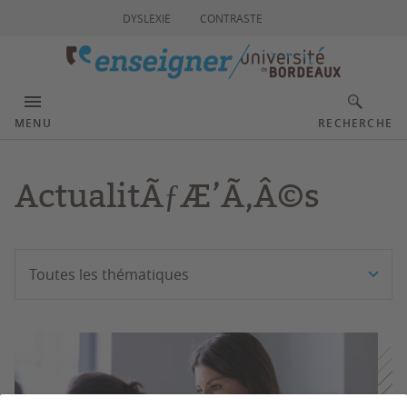
DYSLEXIE
CONTRASTE
MENU
RECHERCHE
ActualitÃƒÆ’Ã‚Â©s
Filtrer
Toutes les thématiques