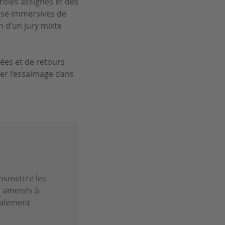
 rôles assignés et des
rise immersives de
n d’un jury mixte
lées et de retours
ser l’essaimage dans
nsmettre les
a amenés à
galement