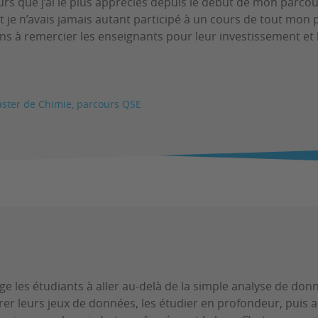
urs que j’ai le plus appréciés depuis le début de mon parco
et je n’avais jamais autant participé à un cours de tout mon
tiens à remercier les enseignants pour leur investissement et 
ster de Chimie, parcours QSE
ge les étudiants à aller au-delà de la simple analyse de donn
er leurs jeux de données, les étudier en profondeur, puis a