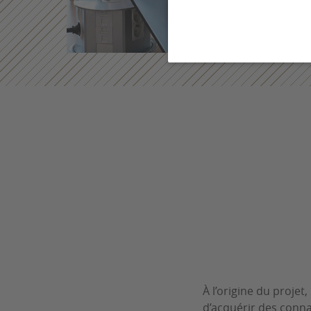
À l’origine du proje
d’acquérir des conna