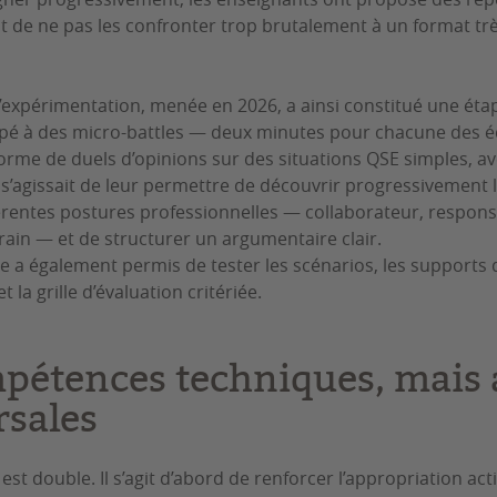
tait de ne pas les confronter trop brutalement à un format tr
expérimentation, menée en 2026, a ainsi constitué une étape
cipé à des micro-battles — deux minutes pour chacune des é
orme de duels d’opinions sur des situations QSE simples, a
l s’agissait de leur permettre de découvrir progressivement 
rentes postures professionnelles — collaborateur, respons
rrain — et de structurer un argumentaire clair.
e a également permis de tester les scénarios, les support
 la grille d’évaluation critériée.
pétences techniques, mais 
rsales
st double. Il s’agit d’abord de renforcer l’appropriation act