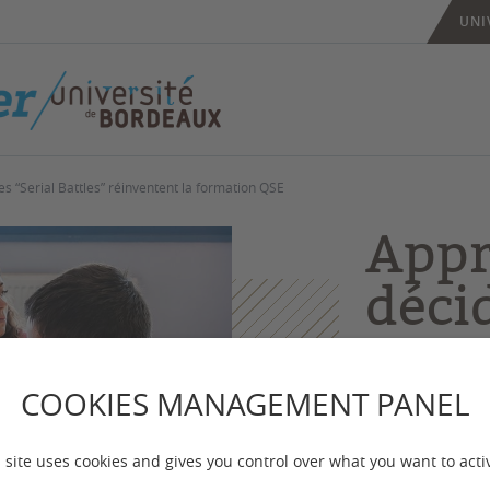
UNI
es “Serial Battles” réinventent la formation QSE
Appr
déci
press
“Seri
COOKIES MANAGEMENT PANEL
réin
 site uses cookies and gives you control over what you want to acti