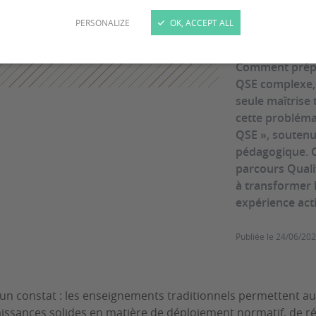
form
PERSONALIZE
OK, ACCEPT ALL
Comment prépar
QSE complexe, é
seule maîtrise 
cette problémat
QSE », soutenu
pédagogique. C
parcours Qualit
à transformer 
expérience act
Publiée le
24/06/20
t, un constat : les enseignements traditionnels permettent a
issances solides en matière de déploiement normatif, de r