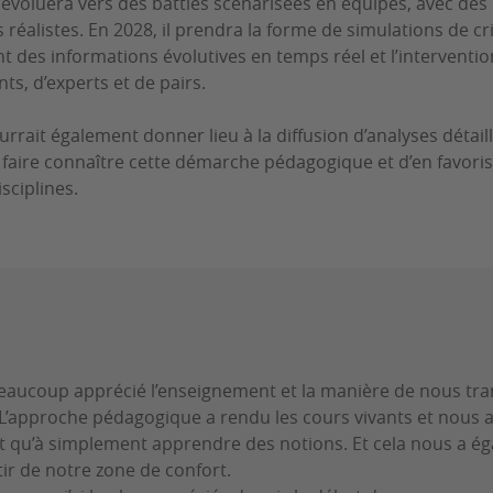
f évoluera vers des battles scénarisées en équipes, avec des
 réalistes. En 2028, il prendra la forme de simulations de c
t des informations évolutives en temps réel et l’interventio
s, d’experts et de pairs.
urrait également donner lieu à la diffusion d’analyses détail
e faire connaître cette démarche pédagogique et d’en favori
sciplines.
beaucoup apprécié l’enseignement et la manière de nous tra
 L’approche pédagogique a rendu les cours vivants et nous 
ôt qu’à simplement apprendre des notions. Et cela nous a é
ir de notre zone de confort.