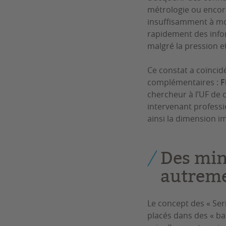
métrologie ou encore
insuffisamment à mob
rapidement des infor
malgré la pression 
Ce constat a coïncidé
complémentaires :
F
chercheur à l’UF de 
intervenant profess
ainsi la dimension im
Des min
autrem
Le concept des « Ser
placés dans des « ba