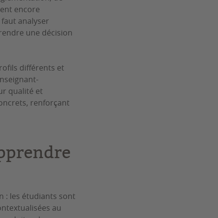
nent encore
 faut analyser
prendre une décision
ofils différents et
enseignant-
ur qualité et
oncrets, renforçant
apprendre
 : les étudiants sont
ontextualisées au