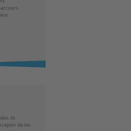
urs
 parcours
leur
ées. Ils
ccepter de les