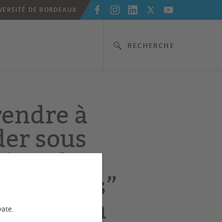
VERSITÉ DE BORDEAUX
RECHERCHE
endre à
der sous
ion : les
al Battles”
ventent la
vate.