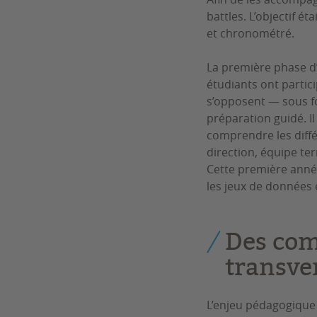
battles. L’objectif é
et chronométré.
La première phase d’
étudiants ont parti
s’opposent — sous f
préparation guidé. I
comprendre les diffé
direction, équipe te
Cette première anné
les jeux de données et
Des com
transve
L’enjeu pédagogique e