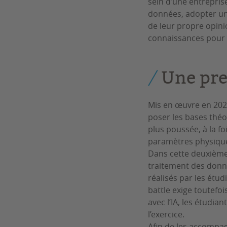
sein d’une entreprise
données, adopter un 
de leur propre opinio
connaissances pour 
Une pre
Mis en œuvre en 2025
poser les bases théo
plus poussée, à la f
paramètres physique
Dans cette deuxième 
traitement des donnée
réalisés par les étu
battle exige toutefoi
avec l’IA, les étudia
l’exercice.
Afin de les accompag