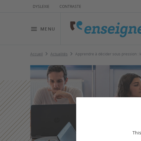
DYSLEXIE
CONTRASTE
MENU
Accueil
Actualités
Apprendre à décider sous pression : l
This