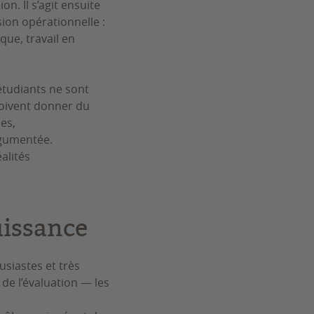
n. Il s’agit ensuite
ion opérationnelle :
que, travail en
étudiants ne sont
doivent donner du
es,
rgumentée.
alités
uissance
usiastes et très
de l’évaluation — les