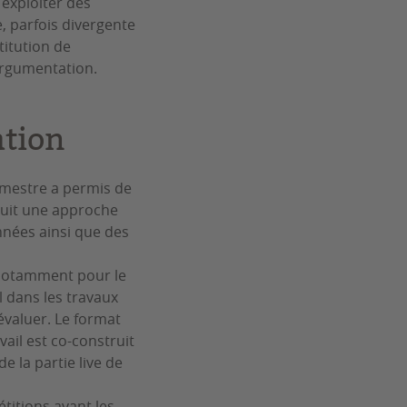
 exploiter des
, parfois divergente
titution de
argumentation.
tion
emestre a permis de
oduit une approche
nnées ainsi que des
, notamment pour le
l dans les travaux
évaluer. Le format
vail est co-construit
e la partie live de
titions avant les