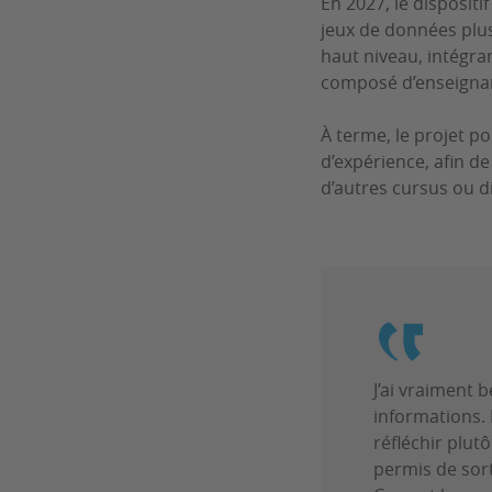
En 2027, le dispositi
jeux de données plus
haut niveau, intégran
composé d’enseignant
À terme, le projet po
d’expérience, afin d
d’autres cursus ou di
J’ai vraiment 
informations.
réfléchir plut
permis de sort