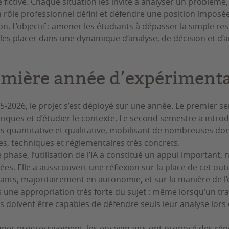
 fictive. Chaque situation les invite à analyser un problème,
rôle professionnel défini et défendre une position imposée
n. L’objectif : amener les étudiants à dépasser la simple res
les placer dans une dynamique d’analyse, de décision et d’
mière année d’expérimenta
-2026, le projet s’est déployé sur une année. Le premier s
riques et d’étudier le contexte. Le second semestre a intr
ois quantitative et qualitative, mobilisant de nombreuses do
s, techniques et réglementaires très concrets.
phase, l’utilisation de l’IA a constitué un appui important
s. Elle a aussi ouvert une réflexion sur la place de cet outi
diants, majoritairement en autonomie, et sur la manière de l’
s une appropriation très forte du sujet : même lorsqu’un tra
nts doivent être capables de défendre seuls leur analyse lors d
ner progressivement, les enseignants ont proposé des répé