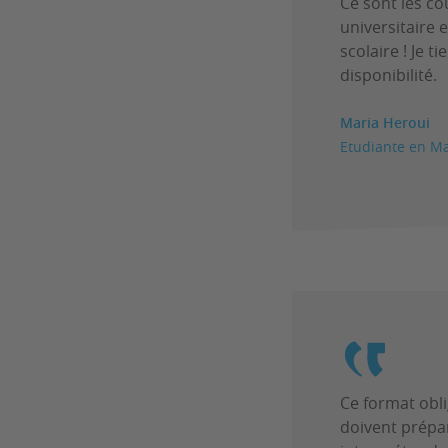
Ce sont les co
universitaire 
scolaire ! Je 
disponibilité.
Maria Heroui
Etudiante en Ma
Ce format obli
doivent prépar