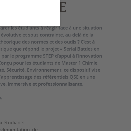
ation QSE
er les étudiants à réagir face à une situation
volutive et sous contrainte, au-delà de la
théorique des normes et des outils ? C’est à
ique que répond le projet « Serial Battles en
 par le programme STEP d’appui à l’innovation
onçu pour les étudiants de Master 1 Chimie,
é, Sécurité, Environnement, ce dispositif vise
l’apprentissage des référentiels QSE en une
ive, immersive et professionnalisante.
26
ux étudiants
églementation, de