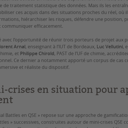
 de traitement statistique des données. Mais ils les entraî
iliser ces acquis dans des situations proches du réel, où il
mations, hiérarchiser les risques, défendre une position, 
et communiquer efficacement.
 avec l’opportunité de réunir trois porteurs de projet aux pr
lorent Arnal
, enseignant à l’IUT de Bordeaux,
Luc Vellutini
, 
chimie, et
Philippe Chirold
, PAST de l’UF de chimie, accrédite
ionnel. Ce dernier a notamment apporté un corpus de cas c
mersive et réaliste du dispositif.
i-crises en situation pour 
ent
ial Battles en QSE » repose sur une approche de gamification
ttles » successives, construites autour de mini-crises QSE c