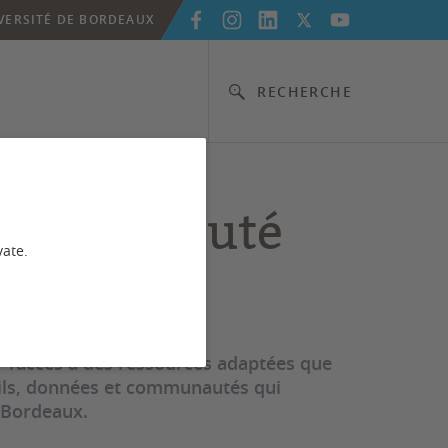
VERSITÉ DE BORDEAUX
RECHERCHE
t communauté
vate.
 l’accès à des ressources adaptées que
utils, données et communautés qui
 Bordeaux.