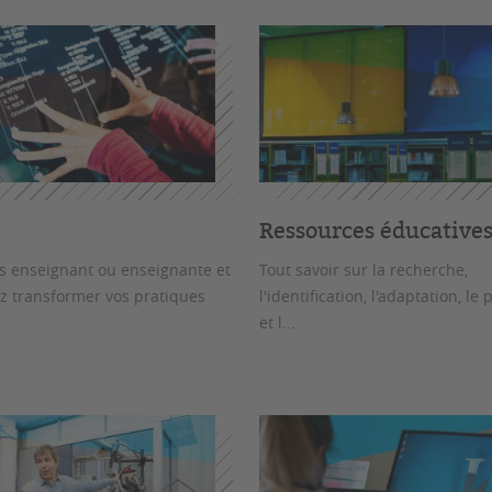
s
Ressources éducative
s enseignant ou enseignante et
Tout savoir sur la recherche,
z transformer vos pratiques
l'identification, l'adaptation, le
et l...