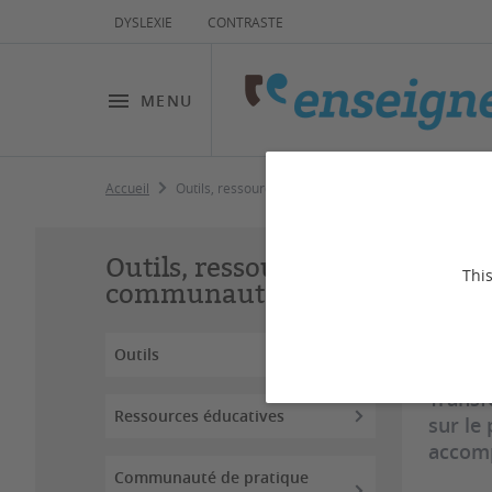
DYSLEXIE
CONTRASTE
MENU
Accueil
Outils, ressources et communauté
Ou
Outils, ressources et
This
communauté
Dernière
Outils
Transf
Ressources éducatives
sur le
accomp
Communauté de pratique