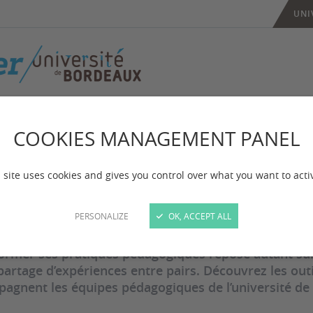
UNI
COOKIES MANAGEMENT PANEL
tils, ressources e
 site uses cookies and gives you control over what you want to acti
 mise à jour :
le 03/06/2026
PERSONALIZE
OK, ACCEPT ALL
ormer ses pratiques pédagogiques repose autant sur
 partage d’expériences entre pairs. Découvrez les o
agnent les équipes pédagogiques de l’université de