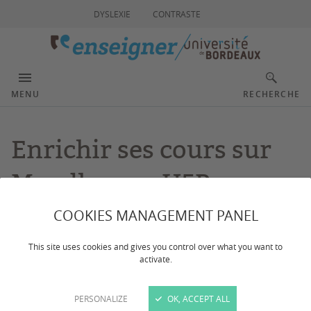
DYSLEXIE
CONTRASTE
MENU
RECHERCHE
Enrichir ses cours sur
Moodle avec H5P
COOKIES MANAGEMENT PANEL
Dernière mise à jour :
le 28/04/2026
This site uses cookies and gives you control over what you want to
activate.
Créez des présentations, des quiz, des vidéos
interactives et autres activités, adaptés à vos objectifs
PERSONALIZE
OK, ACCEPT ALL
pédagogiques et accessibles simplement sur Moodle.