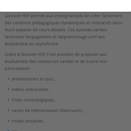
L’activité H5P permet aux enseignant(e)s de créer facilement
des contenus pédagogiques dynamiques et interactifs dans
leurs espaces de cours Moodle. Ces activités variées
favorisent l’engagement et l’apprentissage actif des
étudiant(e)s en asynchrone.
Grâce à l’activité H5P, il est possible de proposer aux
étudiant(e)s des ressources variées et de suivre leur
participation :
présentations et quiz ;
vidéos interactives ;
frises chronologiques ;
cartes de mémorisation (
flashcards
) ;
visites virtuelles ;