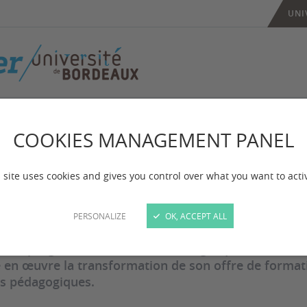
UNI
Approche programme
COOKIES MANAGEMENT PANEL
proche programm
 site uses cookies and gives you control over what you want to acti
 mise à jour :
le 22/06/2023
PERSONALIZE
OK, ACCEPT ALL
oche programme est la méthodologie qui a été choisi
 en œuvre la transformation de son offre de forma
s pédagogiques.