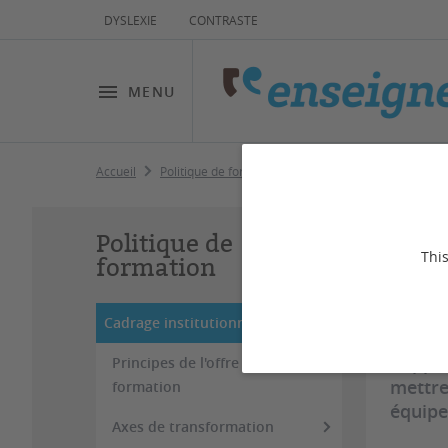
DYSLEXIE
CONTRASTE
MENU
Accueil
Politique de formation
Cadrage institutionnel
Ap
Politique de
This
formation
Dernière
Cadrage institutionnel
L'appr
Principes de l'offre de
mettre
formation
équipe
Axes de transformation