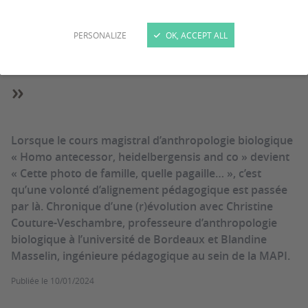
Projets pédagogiques
Sciences de l'Homme
PERSONALIZE
OK, ACCEPT ALL
« Apprendre autrement
»
Lorsque le cours magistral d’anthropologie biologique
« Homo antecessor, heidelbergensis and co » devient
« Cette photo de famille, quelle pagaille… », c’est
qu’une volonté d’alignement pédagogique est passée
par là. Chronique d’une (r)évolution avec Christine
Couture-Veschambre, professeure d’anthropologie
biologique à l’université de Bordeaux et Blandine
Masselin, ingénieure pédagogique au sein de la MAPI.
Publiée le
10/01/2024