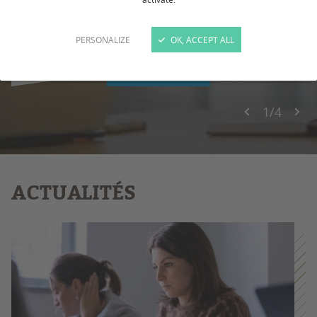
pédagogiques ? Quels sont leurs avantages et
leurs limites ?
PERSONALIZE
OK, ACCEPT ALL
EN SAVOIR +
1
/
4
ACTUALITÉS