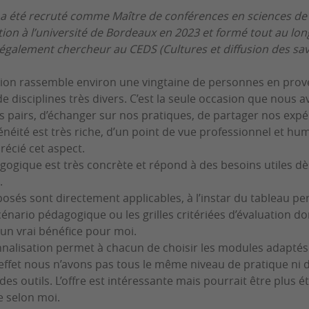
a été recruté comme Maître de conférences en sciences de 
tion à l’université de Bordeaux en 2023 et formé tout au lon
t également chercheur au CEDS (Cultures et diffusion des sav
tion rassemble environ une vingtaine de personnes en pro
de disciplines très divers. C’est la seule occasion que nous 
 pairs, d’échanger sur nos pratiques, de partager nos expé
néité est très riche, d’un point de vue professionnel et huma
écié cet aspect.
gogique est très concrète et répond à des besoins utiles dè
.
posés sont directement applicables, à l’instar du tableau p
scénario pédagogique ou les grilles critériées d’évaluation do
 un vrai bénéfice pour moi.
nnalisation permet à chacun de choisir les modules adaptés
effet nous n’avons pas tous le même niveau de pratique ni 
es outils. L’offre est intéressante mais pourrait être plus ét
ée selon moi.