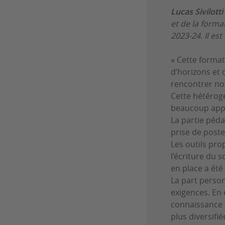
Lucas Sivilotti
et de la forma
2023-24. Il es
« Cette forma
d’horizons et 
rencontrer nos
Cette hétérogé
beaucoup appr
La partie péda
prise de poste
Les outils pro
l’écriture du 
en place a été
La part perso
exigences. En 
connaissance d
plus diversifi