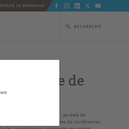
VERSITÉ DE BORDEAUX
RECHERCHE
 débuter
e maître de
érences
vate.
niversité ne s’improvise pas : au-delà de
ciplinaire, les nouveaux maîtres de conférences
ir des compétences pédagogiques solides