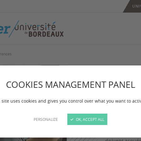
UNI
érences
Bien
comm
COOKIES MANAGEMENT PANEL
conf
 site uses cookies and gives you control over what you want to acti
PERSONALIZE
OK, ACCEPT ALL
Enseigner à l’u
l’expertise dis
doivent acquér