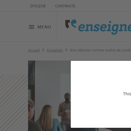
DYSLEXIE
CONTRASTE
MENU
Accueil
Actualités
Bien débuter comme maître de conf
This