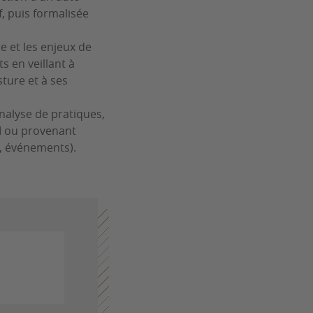
, puis formalisée
e et les enjeux de
s en veillant à
sture et à ses
analyse de pratiques,
I ou provenant
s, événements).