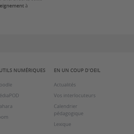
nseignement
à
UTILS NUMÉRIQUES
EN UN COUP D'OEIL
oodle
Actualités
édiaPOD
Vos interlocuteurs
ahara
Calendrier
pédagogique
oom
Lexique