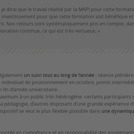
 je dirai que le travail réalisé par la MAPI pour cette formati
r investissement pour que cette formation soit bénéfique et 
ent. Nos retours sont systématiquement pris en compte, dan
ioration continue, ce qui est très vertueux. »
e également
un suivi tout au long de l’année
: séance plénière
 individuel de positionnement en octobre, points intermédia
 fin d’année universitaire.
maximum à un public très hétérogène -certains participants
la pédagogie, d’autres disposant d’une grande expérience 
ispositif se veut le plus flexible possible dans
une dynamique
ontée en compétence et en responsabilité des enseignant