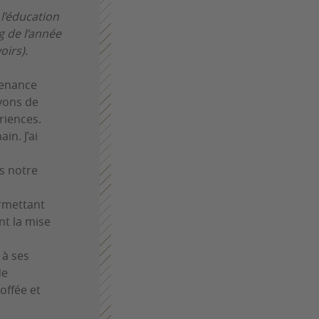
l’éducation
g de l’année
oirs).
venance
avons de
riences.
in. J’ai
s notre
ermettant
nt la mise
 à ses
de
offée et