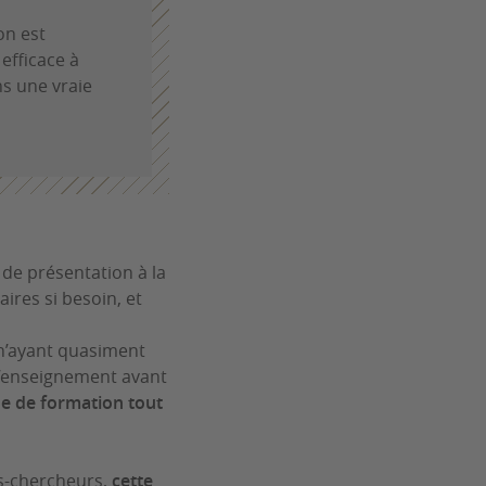
on est
efficace à
s une vraie
 de présentation à la
ires si besoin, et
 n’ayant quasiment
d’enseignement avant
 de formation tout
s-chercheurs,
cette