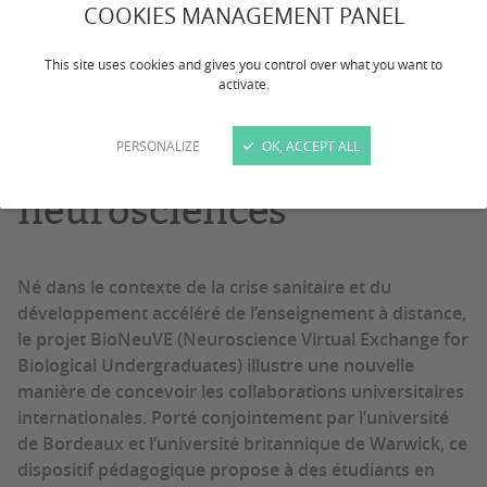
COOKIES MANAGEMENT PANEL
Bordeaux et Warwick
This site uses cookies and gives you control over what you want to
activate.
connectent leurs
étudiants en
PERSONALIZE
OK, ACCEPT ALL
neurosciences
Né dans le contexte de la crise sanitaire et du
développement accéléré de l’enseignement à distance,
le projet BioNeuVE (Neuroscience Virtual Exchange for
Biological Undergraduates) illustre une nouvelle
manière de concevoir les collaborations universitaires
internationales. Porté conjointement par l’université
de Bordeaux et l’université britannique de Warwick, ce
dispositif pédagogique propose à des étudiants en