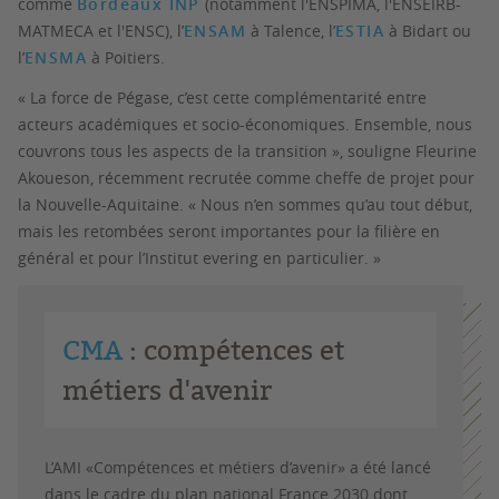
comme
Bordeaux INP
(notamment l'ENSPIMA, l'ENSEIRB-
MATMECA et l'ENSC), l’
ENSAM
à Talence, l’
ESTIA
à Bidart ou
l’
ENSMA
à Poitiers.
« La force de Pégase, c’est cette complémentarité entre
acteurs académiques et socio-économiques. Ensemble, nous
couvrons tous les aspects de la transition », souligne Fleurine
Akoueson, récemment recrutée comme cheffe de projet pour
la Nouvelle-Aquitaine. « Nous n’en sommes qu’au tout début,
mais les retombées seront importantes pour la filière en
général et pour l’Institut evering en particulier. »
CMA
: compétences et
métiers d'avenir
L’AMI «Compétences et métiers d’avenir» a été lancé
dans le cadre du plan national France 2030 dont