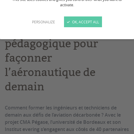
activate.
CMA Pégase :
PERSONALIZE
OK, ACCEPT ALL
l’innovation
pédagogique pour
façonner
l’aéronautique de
demain
Comment former les ingénieurs et techniciens de
demain aux défis de l’aviation décarbonée ? Avec le
projet CMA Pégase, l’université de Bordeaux et son
Institut evering s’engagent aux côtés de 40 partenaires