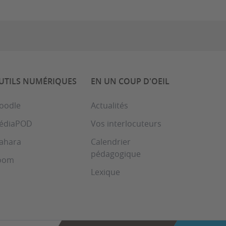
UTILS NUMÉRIQUES
EN UN COUP D'OEIL
oodle
Actualités
édiaPOD
Vos interlocuteurs
ahara
Calendrier
pédagogique
oom
Lexique