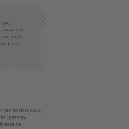
l’axe
n phase avec
tions, mais
 du projet
versité de Bordeaux,
es : gestion,
îtresse de