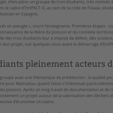
ie, d'encadrer un groupe de trois étudiants, très motivés à 
ns le cadre d’EmPACT i3, au sein de la criée de Pasaia, situ
ebastian en Espagne.
ncés en aveugle », sourit l’enseignante. Premières étapes : 
nnaissance de la filière du poisson et du contexte territoria
le des trois étudiants leur a imposé de définir, dès octobre
 leur projet, soit quelques mois avant le démarrage d’EmPA
diants pleinement acteurs d
upe avait une thématique de prédilection : la qualité pour
aire pour Mamadou, quand Fatou s’intéressait particulièrem
 du poisson. Après un long travail de documentation et de re
ointement un projet autour de la valorisation des déchets d
ective d’économie circulaire.