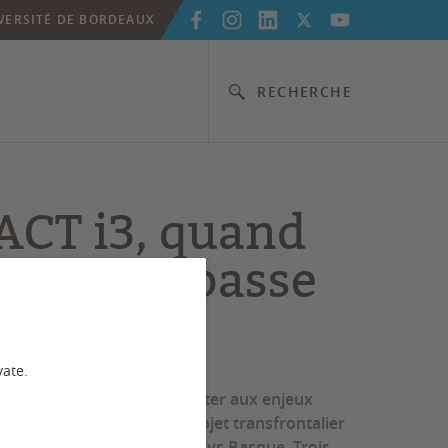
VERSITÉ DE BORDEAUX
RECHERCHE
CT i3, quand
édagogie passe
e terrain
vate.
lle de cours pour se confronter aux enjeux
rain : c’est l’ambition du projet transfrontalier
duit avec l’Université du Pays Basque. Trois