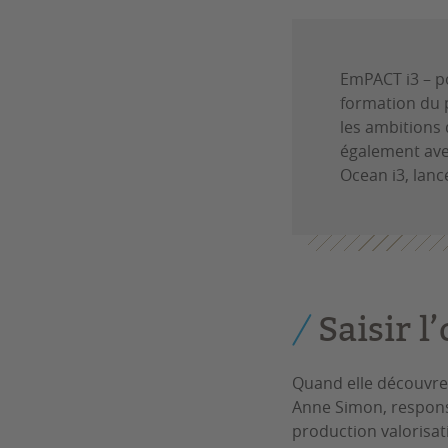
EmPACT i3
– p
formation du p
les ambitions 
également avec
Ocean i3, lancé
Saisir l
Quand elle découvre l
Anne Simon, responsa
production valorisat