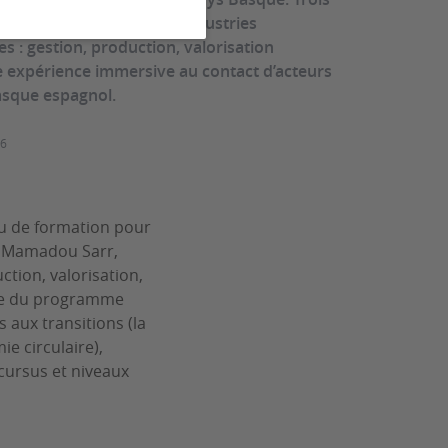
 licence professionnelle Industries
s : gestion, production, valorisation
e expérience immersive au contact d’acteurs
basque espagnol.
26
eu de formation pour
 et Mamadou Sarr,
ction, valorisation,
re du programme
 aux transitions (la
e circulaire),
cursus et niveaux