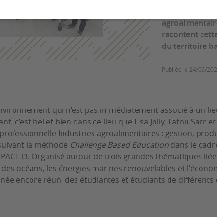
étudiants de la
agroalimentaire
racontent cett
du territoire 
Publiée le
24/06/20
environnement qui n’est pas immédiatement associé à un li
nt, c’est bel et bien dans ce lieu que Lisa Jolly, Fatou Sarr
professionnelle Industries agroalimentaires : gestion, produ
suivant la méthode
Challenge Based Education
dans le cad
mPACT i3. Organisé autour de trois grandes thématiques liées
é des océans, les énergies marines renouvelables et l'économi
née encore réuni des étudiantes et étudiants de différents 