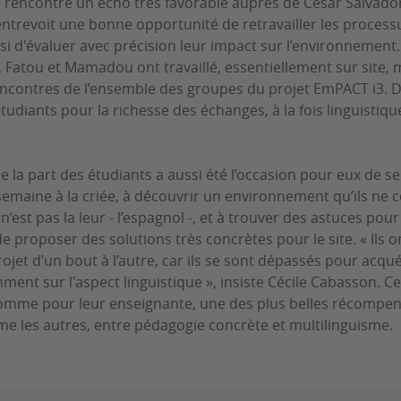
 rencontre un écho très favorable auprès de Cesar Salvador
 entrevoit une bonne opportunité de retravailler les process
nsi d'évaluer avec précision leur impact sur l’environnement.
, Fatou et Mamadou ont travaillé, essentiellement sur site, 
rencontres de l’ensemble des groupes du projet EmPACT i3. 
tudiants pour la richesse des échanges, à la fois linguistiq
 la part des étudiants a aussi été l’occasion pour eux de se 
semaine à la criée, à découvrir un environnement qu’ils ne 
’est pas la leur - l’espagnol -, et à trouver des astuces pour 
proposer des solutions très concrètes pour le site. « Ils on
ojet d’un bout à l’autre, car ils se sont dépassés pour acqu
nt sur l'aspect linguistique », insiste Cécile Cabasson. Ce
comme pour leur enseignante, une des plus belles récompen
e les autres, entre pédagogie concrète et multilinguisme.