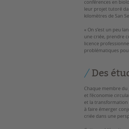
conférences en biolog
leur projet tutoré da
kilomètres de San S
« On s’est un peu la
une criée, prendre co
licence professionnel
problématiques pour
Des étu
Chaque membre du gro
et l’économie circul
et la transformation
à faire émerger conj
criée dans une persp