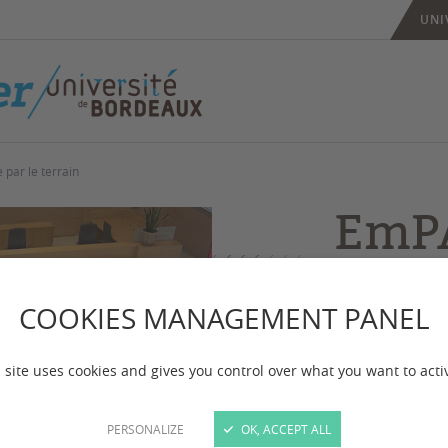
UNI
par le terrain
EmPA
la p
par l
COOKIES MANAGEMENT PANEL
 site uses cookies and gives you control over what you want to acti
Sortir de la sa
concrets du ter
PERSONALIZE
OK, ACCEPT ALL
EmPACT i3, con