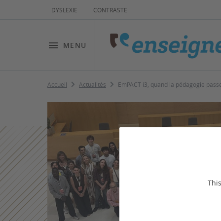
DYSLEXIE
CONTRASTE
MENU
Accueil
Actualités
EmPACT i3, quand la pédagogie passe 
This