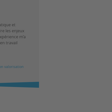
atique et
re les enjeux
 expérience m’a
n travail
on valorisation