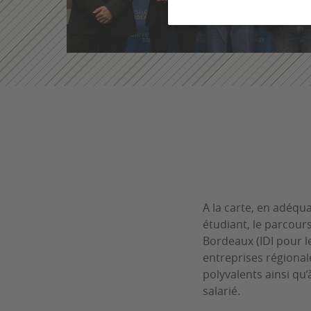
A la carte, en adéqua
étudiant, le parcours
Bordeaux (IDI pour l
entreprises régional
polyvalents ainsi qu
salarié.