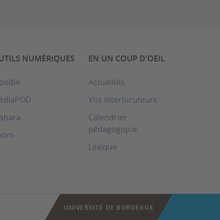
UTILS NUMÉRIQUES
EN UN COUP D'OEIL
oodle
Actualités
édiaPOD
Vos interlocuteurs
ahara
Calendrier
pédagogique
oom
Lexique
UNIVERSITÉ DE BORDEAUX