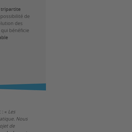
tripartite
 possibilité de
olution des
 qui bénéficie
able
 : «
Les
matique. Nous
ojet de