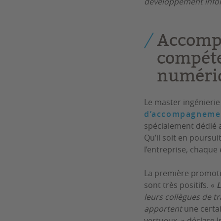
développement info
Accompa
compéte
numéri
Le master ingénierie
d’accompagnement
spécialement dédié a
Qu’il soit en poursui
l’entreprise, chaque 
La première promotio
sont très positifs. «
L
leurs collègues de tr
apportent
une certa
vertueux. » déclare I