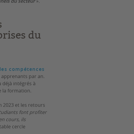
nnels du secteur
».
s
prises du
 des compétences
0 apprenants par an.
u déjà intégrés à
e la formation.
 2023 et les retours
tudiants font profiter
n cours, ils
table cercle