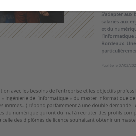
S’adapter aux 
salariés aux en
et du numérique
l’informatique 
Bordeaux. Une 
particulièreme
Publiée le
07/02/20
tion avec les besoins de l’entreprise et les objectifs profe
 « Ingénierie de l’informatique » du master informatique de 
es intimes…) répond parfaitement à une double demande : c
es du numérique qui ont du mal à recruter des profils comp
’à celle des diplômés de licence souhaitant obtenir un maste