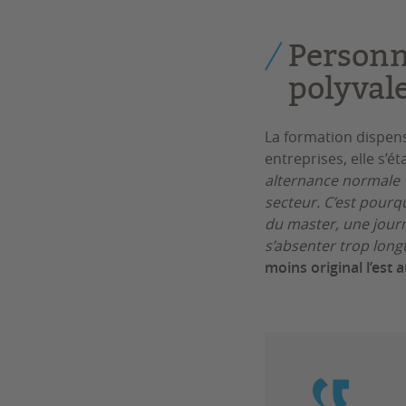
Personn
polyval
La formation dispen
entreprises, elle s’é
alternance normale 1
secteur. C’est pourq
du master, une jour
s’absenter trop lon
moins original l’est 