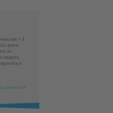
iveau bac + 3
Nous avons
ans un
ls adaptés.
 répondre à
du parcours IDI