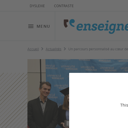
DYSLEXIE
CONTRASTE
MENU
Accueil
Actualités
Un parcours personnalisé au cœur de 
This