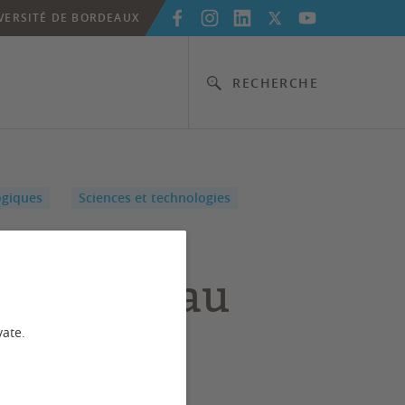
VERSITÉ DE BORDEAUX
RECHERCHE
ogiques
Sciences et technologies
arcours
onnalisé au
 de
vate.
reprise