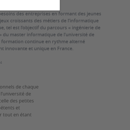
besoins des entreprises en formant des jeunes
jeux croissants des métiers de l’informatique
, tel est l’objectif du parcours « ingénierie de
» du master informatique de l’université de
formation continue en rythme alterné
nt innovante et unique en France.
24
ssionnels de chaque
l’université de
elle des petites
étents et
r tout en étant