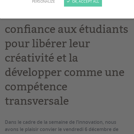
PERSONALIZE
OK, ACCEPT ALL
Tous créatifs ! Donner
confiance aux étudiants
pour libérer leur
créativité et la
développer comme une
compétence
transversale
Dans le cadre de la semaine de l’innovation, nous
avons le plaisir convier le vendredi 6 décembre de