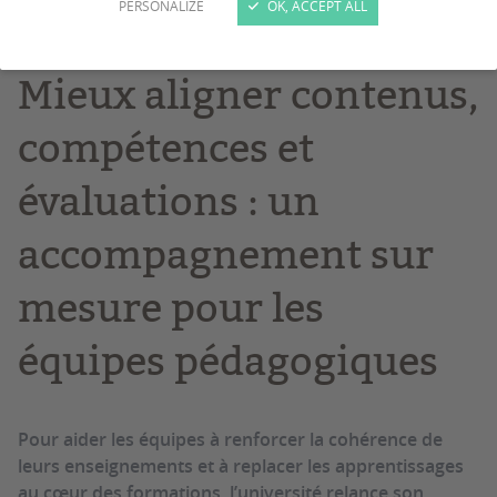
PERSONALIZE
OK, ACCEPT ALL
Dispositifs de soutien
Mieux aligner contenus,
compétences et
évaluations : un
accompagnement sur
mesure pour les
équipes pédagogiques
Pour aider les équipes à renforcer la cohérence de
leurs enseignements et à replacer les apprentissages
au cœur des formations, l’université relance son