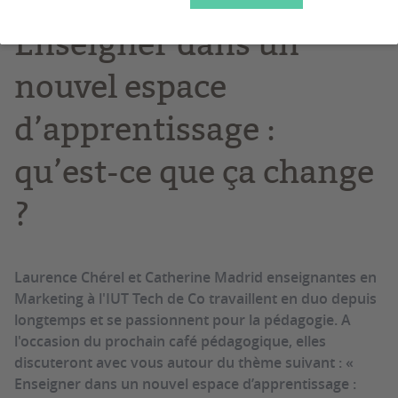
Enseigner dans un
nouvel espace
d’apprentissage :
qu’est-ce que ça change
?
Laurence Chérel et Catherine Madrid enseignantes en
Marketing à l'IUT Tech de Co travaillent en duo depuis
longtemps et se passionnent pour la pédagogie. A
l'occasion du prochain café pédagogique, elles
discuteront avec vous autour du thème suivant : «
Enseigner dans un nouvel espace d’apprentissage :