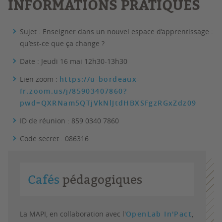
INFORMATIONS PRATIQUES
Sujet : Enseigner dans un nouvel espace d’apprentissage :
qu’est-ce que ça change ?
Date : Jeudi 16 mai 12h30-13h30
Lien zoom :
https://u-bordeaux-
fr.zoom.us/j/85903407860?
pwd=QXRNam5QTjVkNlJtdHBXSFgzRGxZdz09
ID de réunion : 859 0340 7860
Code secret : 086316
Cafés
pédagogiques
La MAPI, en collaboration avec l'
OpenLab In'Pact
,