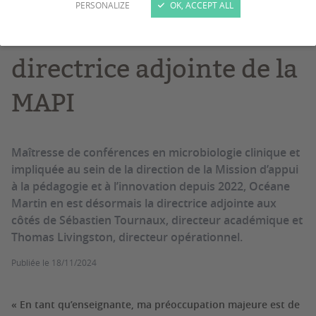
PERSONALIZE
OK, ACCEPT ALL
Océane Martin nommée
directrice adjointe de la
MAPI
Maîtresse de conférences en microbiologie clinique et
impliquée au sein de la direction de la Mission d’appui
à la pédagogie et à l’innovation depuis 2022, Océane
Martin en est désormais la directrice adjointe aux
côtés de Sébastien Tournaux, directeur académique et
Thomas Livingston, directeur opérationnel.
Publiée le
18/11/2024
« En tant qu’enseignante, ma préoccupation majeure est de