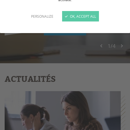
pédagogiques ? Quels sont leurs avantages et
leurs limites ?
PERSONALIZE
OK, ACCEPT ALL
EN SAVOIR +
1
/
4
ACTUALITÉS