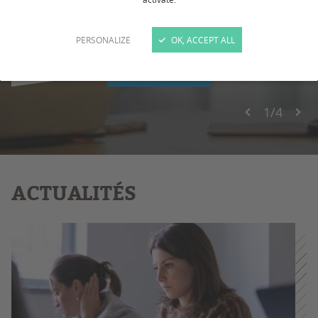
pédagogiques ? Quels sont leurs avantages et
leurs limites ?
PERSONALIZE
OK, ACCEPT ALL
EN SAVOIR +
1
/
4
ACTUALITÉS